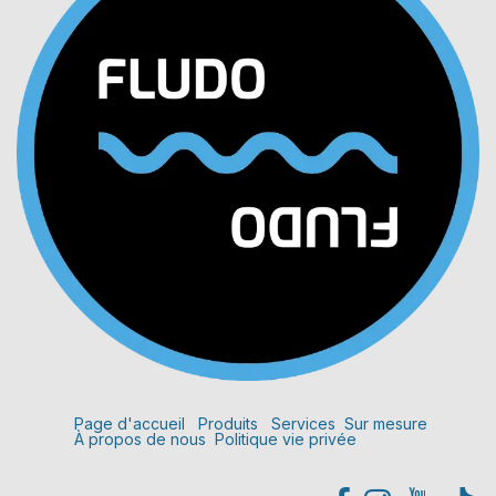
Page d'accueil
Produits
Services
Sur mesure
À propos de nous
Politique vie privée