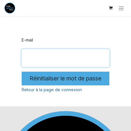
Se rendre au contenu
E-mail
Réinitialiser le mot de passe
Retour à la page de connexion