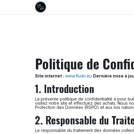
Se rendre au contenu
Page d'accueil
Produits
Serv
Politique de Confi
Site internet :
www.fludo.eu
Dernière mise à jou
1. Introduction
La présente politique de confidentialité a pour bu
visitez notre site et effectuez des achats. Nous
Protection des Données (RGPD) et aux lois nation
2. Responsable du Trai
Le responsable du traitement des données collect