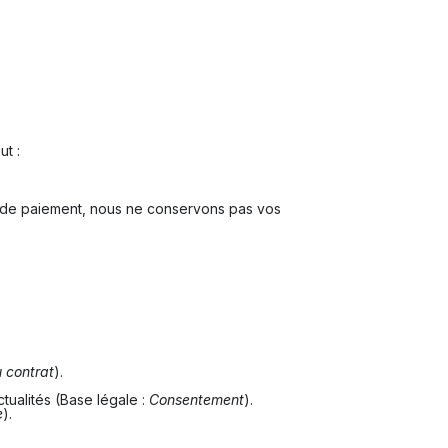
t :
es de paiement, nous ne conservons pas vos
 contrat
).
tualités (Base légale :
Consentement
).
e
).