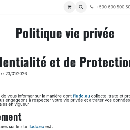
ices
Sur Mesure
À propos de Fludo
+590 690 500 5
Politique vie privée
dentialité et de Protect
r :
23/01/2026
t de vous informer sur la manière dont
fludo.eu
collecte, traite et 
 nous engageons à respecter votre vie privée et à traiter vos donné
ales en vigueur.
tement
ées sur le site
fludo.eu
est :