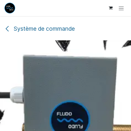
Se rendre au contenu
Système de commande