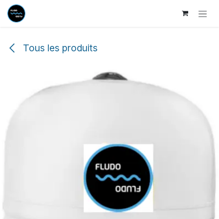
Se rendre au contenu
Tous les produits