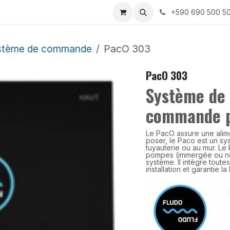
ices
Sur Mesure
À propos de Fludo
+590 690 500 5
stème de commande
PacO 303
PacO 303
Système de 
commande 
Le PacO assure une alime
poser, le Paco est un s
tuyauterie ou au mur. Le
pompes (immergée ou no
système. Il intègre toute
installation et garantie l