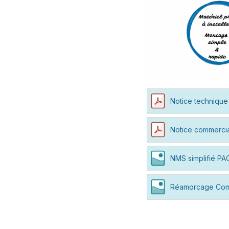
Notice technique
Notice commerci
NMS simplifié PA
Réamorcage Com