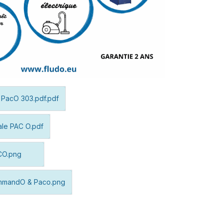
 PacO 303.pdf.pdf
ale PAC O.pdf
CO.png
mandO & Paco.png