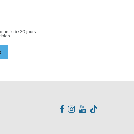
mboursé de 30 jours
rables
s